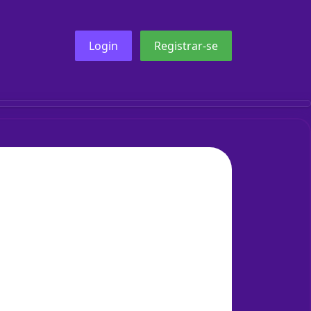
Login
Registrar-se