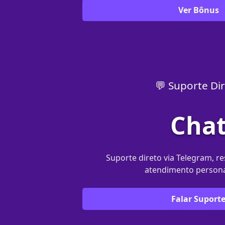
Ver Bônus
💬 Suporte Di
Cha
Suporte direto via Telegram, r
atendimento persona
Falar Suport