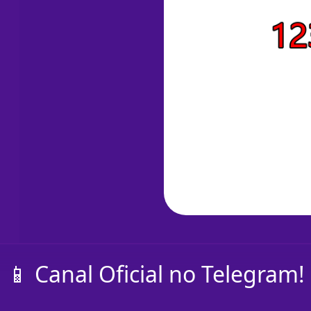
📱 Canal Oficial no Telegram!