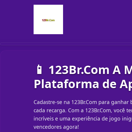
📱 123Br.Com A 
Plataforma de A
Cadastre-se na 123Br.Com para ganhar 
cada recarga. Com a 123Br.Com, você t
incríveis e uma experiência de jogo inig
vencedores agora!