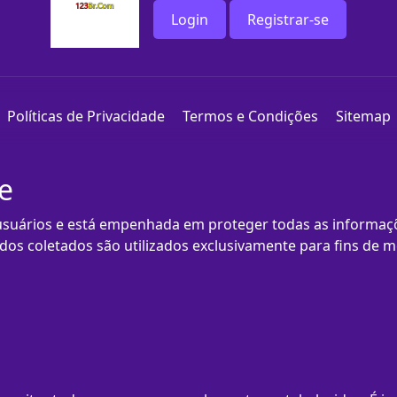
Login
Registrar-se
Políticas de Privacidade
Termos e Condições
Sitemap
de
 usuários e está empenhada em proteger todas as informaç
os coletados são utilizados exclusivamente para fins de m