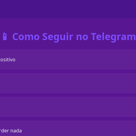
📱 Como Seguir no Telegram
ositivo
erder nada