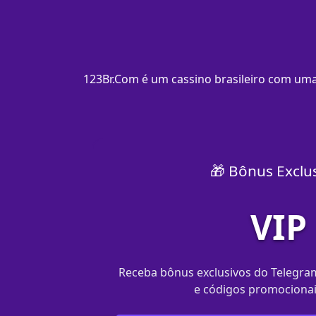
123Br.Com é um cassino brasileiro com uma
🎁 Bônus Exclu
VIP
Receba bônus exclusivos do Telegra
e códigos promocionai