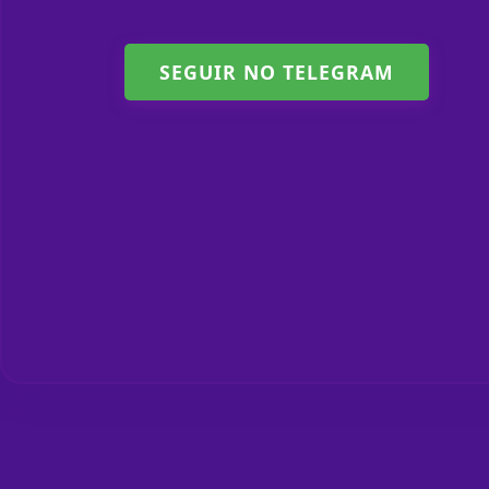
SEGUIR NO TELEGRAM