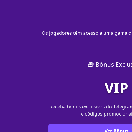
Os jogadores têm acesso a uma gama dive
🎁 Bônus Exclu
VIP
Receba bônus exclusivos do Telegra
e códigos promocionai
Ver Bônus