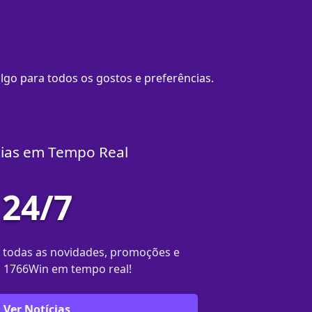
lgo para todos os gostos e preferências.
cias em Tempo Real
24/7
e todas as novidades, promoções e
 1766Win em tempo real!
Ver Notícias