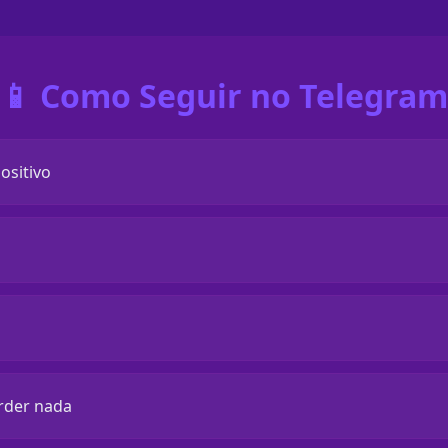
📱 Como Seguir no Telegram
ositivo
erder nada