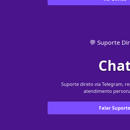
💬 Suporte Di
Cha
Suporte direto via Telegram, r
atendimento persona
Falar Suport