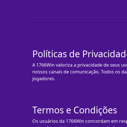
Políticas de Privacida
A 1766Win valoriza a privacidade de seus u
nossos canais de comunicação. Todos os dad
jogadores.
Termos e Condições
Os usuários da 1766Win concordam em respe