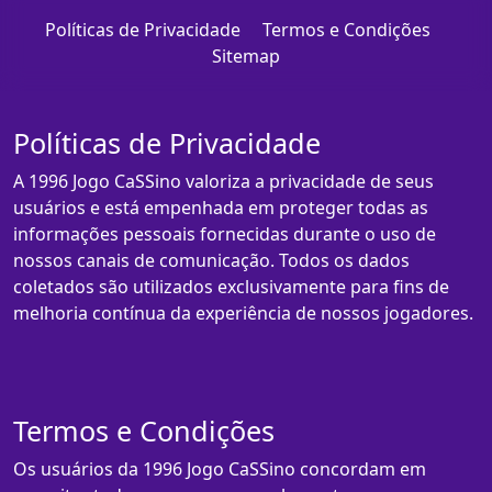
Políticas de Privacidade
Termos e Condições
Sitemap
Políticas de Privacidade
A 1996 Jogo CaSSino valoriza a privacidade de seus
usuários e está empenhada em proteger todas as
informações pessoais fornecidas durante o uso de
nossos canais de comunicação. Todos os dados
coletados são utilizados exclusivamente para fins de
melhoria contínua da experiência de nossos jogadores.
Termos e Condições
Os usuários da 1996 Jogo CaSSino concordam em