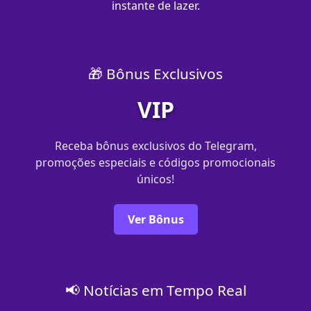
instante de lazer.
🎁 Bônus Exclusivos
VIP
Receba bônus exclusivos do Telegram,
promoções especiais e códigos promocionais
únicos!
Ver Bônus
📢 Notícias em Tempo Real