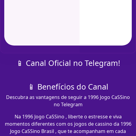
📱 Canal Oficial no Telegram!
📱 Benefícios do Canal
Descubra as vantagens de seguir a 1996 Jogo CaSSino
no Telegram
Na 1996 Jogo CaSSino , liberte o estresse e viva
momentos diferentes com os jogos de cassino da 1996
Jogo CaSSino Brasil , que te acompanham em cada