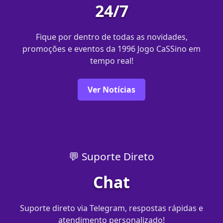
24/7
Fique por dentro de todas as novidades,
promoções e eventos da 1996 Jogo CaSSino em
tempo real!
Ver Notícias
💬 Suporte Direto
Chat
Suporte direto via Telegram, respostas rápidas e
atendimento personalizado!