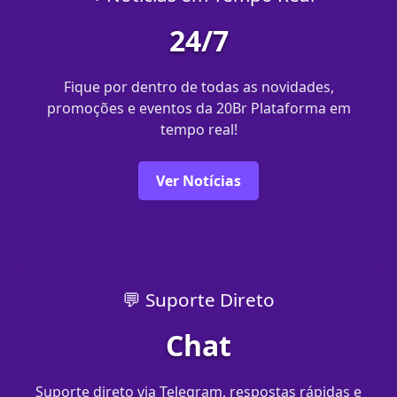
24/7
Fique por dentro de todas as novidades,
promoções e eventos da 20Br Plataforma em
tempo real!
Ver Notícias
💬 Suporte Direto
Chat
Suporte direto via Telegram, respostas rápidas e