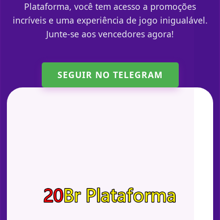
Plataforma, você tem acesso a promoções
incríveis e uma experiência de jogo inigualável.
Junte-se aos vencedores agora!
SEGUIR NO TELEGRAM