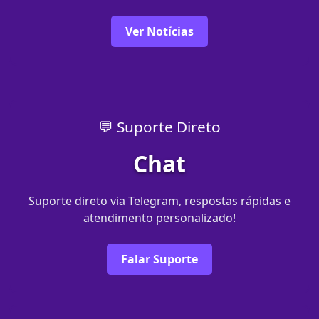
Ver Notícias
💬 Suporte Direto
Chat
Suporte direto via Telegram, respostas rápidas e
atendimento personalizado!
Falar Suporte