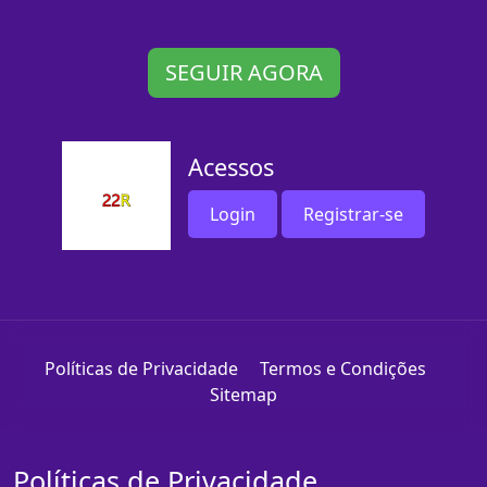
SEGUIR AGORA
Acessos
Login
Registrar-se
Políticas de Privacidade
Termos e Condições
Sitemap
Políticas de Privacidade