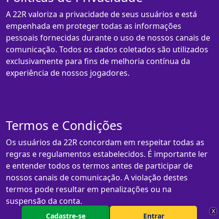
A 22R valoriza a privacidade de seus usuários e está
empenhada em proteger todas as informações
pessoais fornecidas durante o uso de nossos canais de
comunicação. Todos os dados coletados são utilizados
exclusivamente para fins de melhoria contínua da
experiência de nossos jogadores.
Termos e Condições
Os usuários da 22R concordam em respeitar todas as
regras e regulamentos estabelecidos. É importante ler
e entender todos os termos antes de participar de
nossos canais de comunicação. A violação destes
termos pode resultar em penalizações ou na
suspensão da conta.
X
Cadastre-se
Entrar