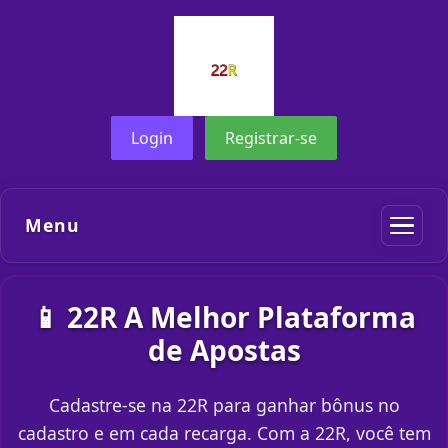
Login
Registrar-se
Menu
📱 22R A Melhor Plataforma
de Apostas
Cadastre-se na 22R para ganhar bônus no
cadastro e em cada recarga. Com a 22R, você tem