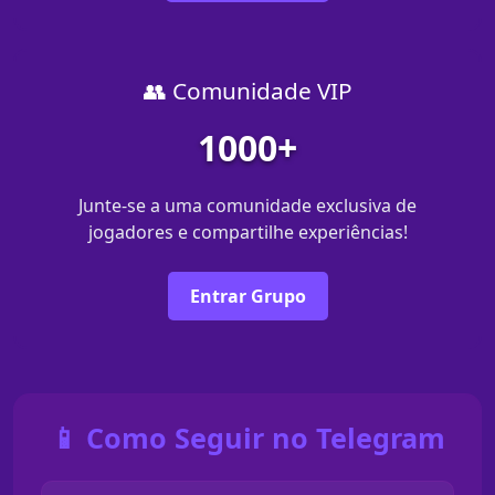
👥 Comunidade VIP
1000+
Junte-se a uma comunidade exclusiva de
jogadores e compartilhe experiências!
Entrar Grupo
📱 Como Seguir no Telegram