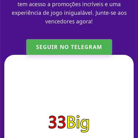
tem acesso a promoções incríveis e uma
experiência de jogo inigualável. Junte-se aos
vencedores agora!
SEGUIR NO TELEGRAM