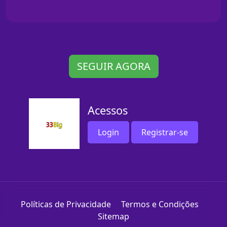
SEGUIR AGORA
Acessos
Login
Registrar-se
Políticas de Privacidade
Termos e Condições
Sitemap