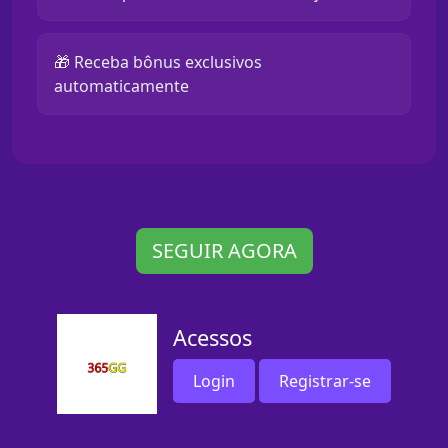
🎁 Receba bônus exclusivos
automaticamente
SEGUIR AGORA
Acessos
Login
Registrar-se