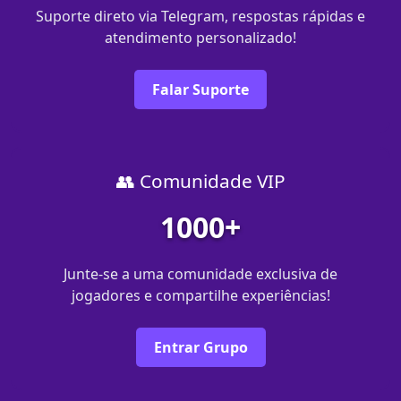
Suporte direto via Telegram, respostas rápidas e
atendimento personalizado!
Falar Suporte
👥 Comunidade VIP
1000+
Junte-se a uma comunidade exclusiva de
jogadores e compartilhe experiências!
Entrar Grupo