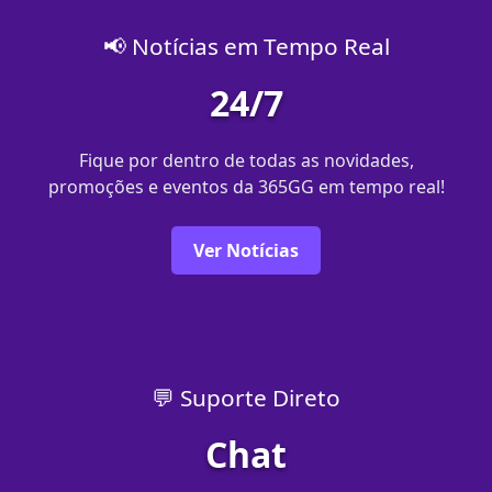
📢 Notícias em Tempo Real
24/7
Fique por dentro de todas as novidades,
promoções e eventos da 365GG em tempo real!
Ver Notícias
💬 Suporte Direto
Chat