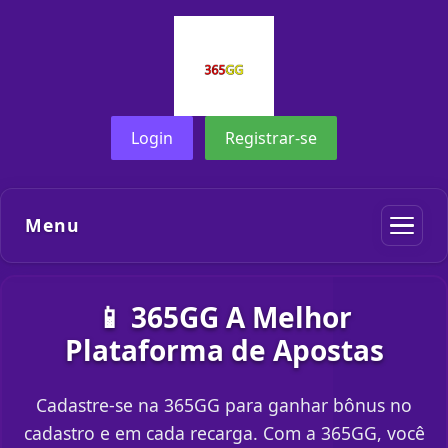
Login
Registrar-se
Menu
📱 365GG A Melhor
Plataforma de Apostas
Cadastre-se na 365GG para ganhar bônus no
cadastro e em cada recarga. Com a 365GG, você