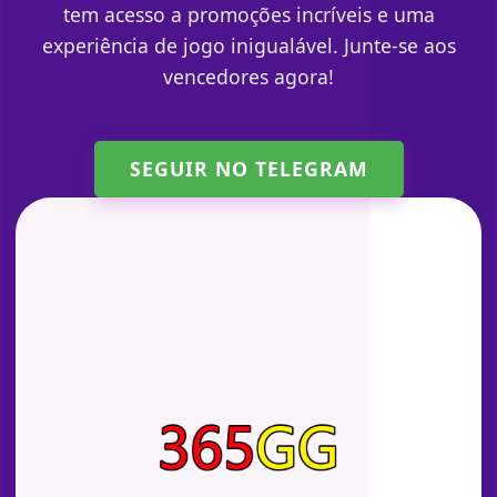
tem acesso a promoções incríveis e uma
experiência de jogo inigualável. Junte-se aos
vencedores agora!
SEGUIR NO TELEGRAM