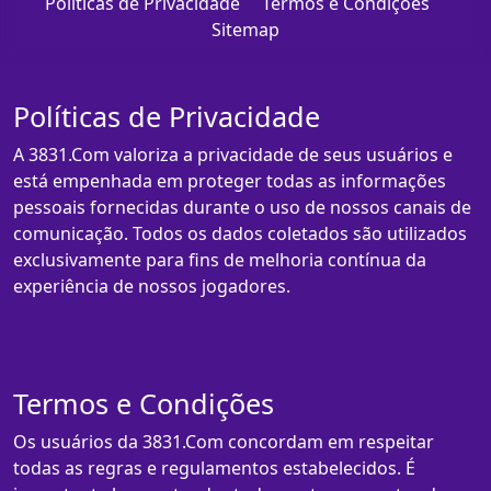
Políticas de Privacidade
Termos e Condições
Sitemap
Políticas de Privacidade
A 3831.Com valoriza a privacidade de seus usuários e
está empenhada em proteger todas as informações
pessoais fornecidas durante o uso de nossos canais de
comunicação. Todos os dados coletados são utilizados
exclusivamente para fins de melhoria contínua da
experiência de nossos jogadores.
Termos e Condições
Os usuários da 3831.Com concordam em respeitar
todas as regras e regulamentos estabelecidos. É