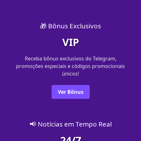
🎁 Bônus Exclusivos
VIP
Receba bônus exclusivos do Telegram,
promoções especiais e códigos promocionais
únicos!
Ver Bônus
📢 Notícias em Tempo Real
24/7