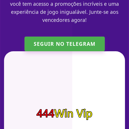
você tem acesso a promoções incríveis e uma
experiência de jogo inigualável. Junte-se aos
vencedores agora!
SEGUIR NO TELEGRAM