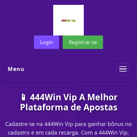
Login
Registrar-se
Menu
📱 444Win Vip A Melhor
Plataforma de Apostas
Cadastre-se na 444Win Vip para ganhar bônus no
cadastro e em cada recarga. Com a 444Win Vip,