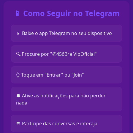
📱 Como Seguir no Telegram
📱 Baixe o app Telegram no seu dispositivo
🔍 Procure por "@456Bra VipOficial"
👆 Toque em "Entrar" ou "Join"
🔔 Ative as notificações para não perder
nada
💬 Participe das conversas e interaja