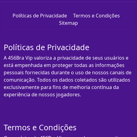
Políticas de Privacidade
Termos e Condições
Sitemap
Políticas de Privacidade
A 456Bra Vip valoriza a privacidade de seus usuários e
está empenhada em proteger todas as informações
pessoais fornecidas durante o uso de nossos canais de
comunicação. Todos os dados coletados são utilizados
exclusivamente para fins de melhoria contínua da
experiência de nossos jogadores.
Termos e Condições