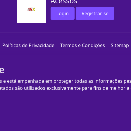
Acessos
Login
Registrar-se
Políticas de Privacidade
Termos e Condições
Sitemap
de
ios e está empenhada em proteger todas as informações pe
tados são utilizados exclusivamente para fins de melhoria