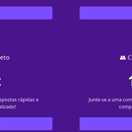
reto
👥 
t
espostas rápidas e
Junte-se a uma com
lizado!
compa
e