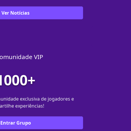
Ver Notícias
Comunidade VIP
1000+
unidade exclusiva de jogadores e
rtilhe experiências!
Entrar Grupo