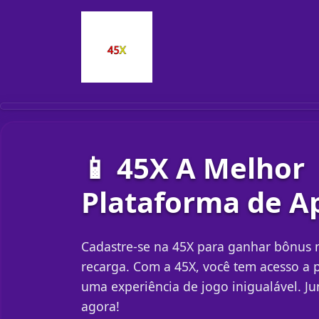
📱 45X A Melhor
Plataforma de A
Cadastre-se na 45X para ganhar bônus 
recarga. Com a 45X, você tem acesso a 
uma experiência de jogo inigualável. J
agora!