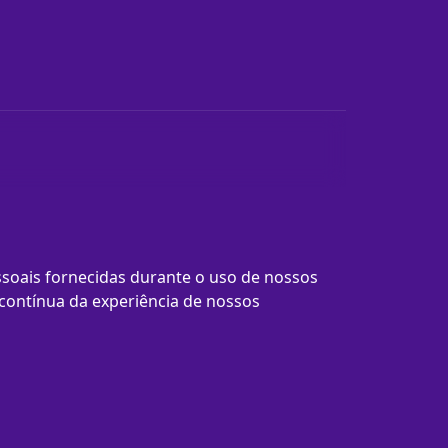
ssoais fornecidas durante o uso de nossos
 contínua da experiência de nossos