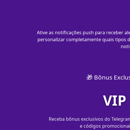
Ative as notificações push para receber a
personalizar completamente quais tipos d
noti
🎁 Bônus Exclu
VIP
Receba bônus exclusivos do Telegra
e códigos promocionai