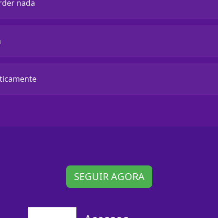
erder nada
a
aticamente
SEGUIR AGORA