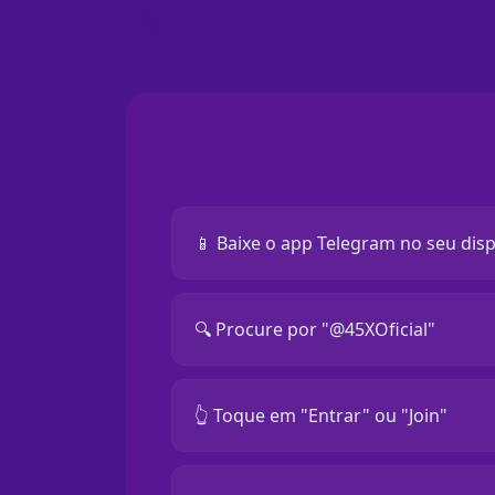
📱 Baixe o app Telegram no seu disp
🔍 Procure por "@45XOficial"
👆 Toque em "Entrar" ou "Join"