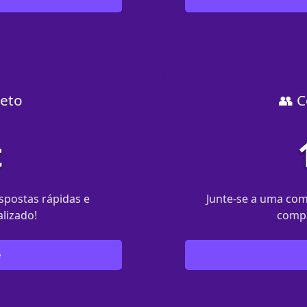
reto
👥 
t
espostas rápidas e
Junte-se a uma com
lizado!
compa
e