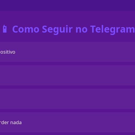
📱 Como Seguir no Telegram
ositivo
erder nada