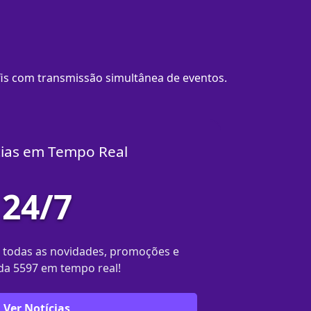
rfis com transmissão simultânea de eventos.
cias em Tempo Real
24/7
e todas as novidades, promoções e
da 5597 em tempo real!
Ver Notícias