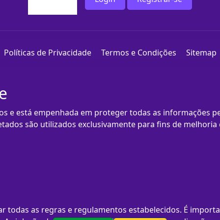
Políticas de Privacidade
Termos e Condições
Sitemap
de
rios e está empenhada em proteger todas as informações p
tados são utilizados exclusivamente para fins de melhoria
 todas as regras e regulamentos estabelecidos. É importa