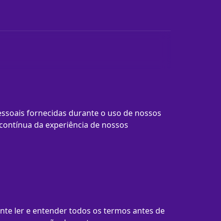
essoais fornecidas durante o uso de nossos
 contínua da experiência de nossos
nte ler e entender todos os termos antes de