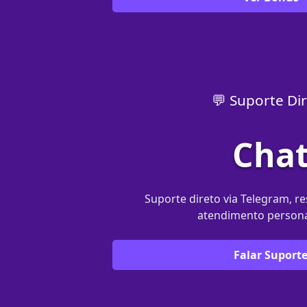
💬 Suporte Di
Cha
Suporte direto via Telegram, r
atendimento persona
Falar Suport