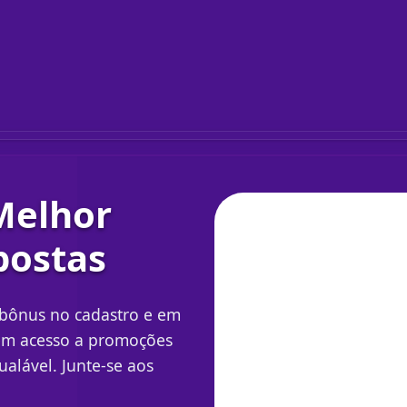
Melhor
postas
 bônus no cadastro e em
tem acesso a promoções
ualável. Junte-se aos