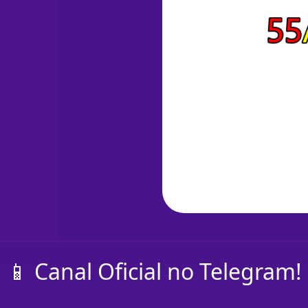
📱 Canal Oficial no Telegram!