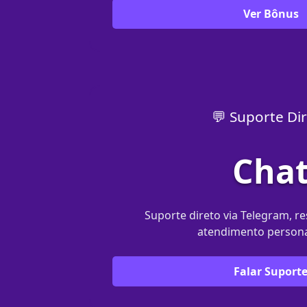
Ver Bônus
💬 Suporte Di
Cha
Suporte direto via Telegram, r
atendimento persona
Falar Suport