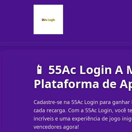
📱 55Ac Login A 
Plataforma de A
Cadastre-se na 55Ac Login para ganhar
cada recarga. Com a 55Ac Login, você 
incríveis e uma experiência de jogo inig
vencedores agora!