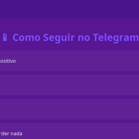
📱 Como Seguir no Telegram
ositivo
"
erder nada