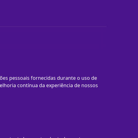
ões pessoais fornecidas durante o uso de
elhoria contínua da experiência de nossos