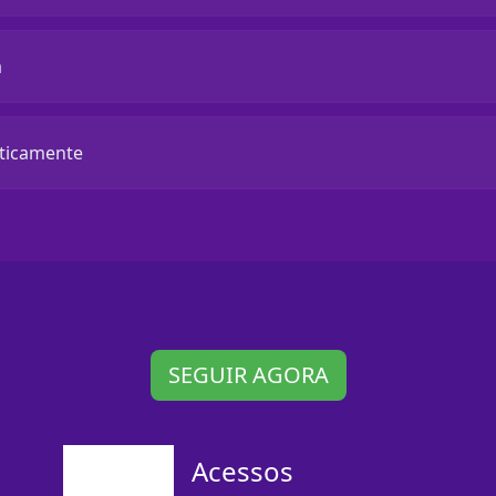
a
aticamente
SEGUIR AGORA
Acessos