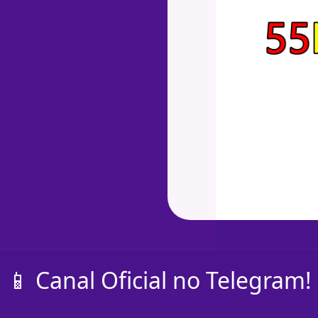
📱 Canal Oficial no Telegram!