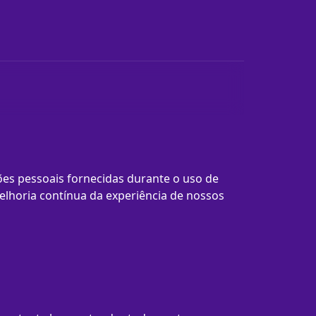
es pessoais fornecidas durante o uso de
elhoria contínua da experiência de nossos