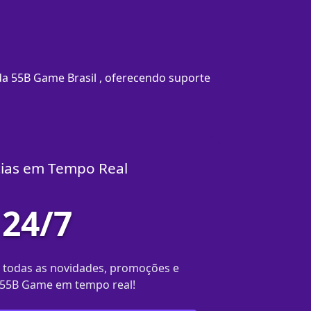
da 55B Game Brasil , oferecendo suporte
cias em Tempo Real
24/7
e todas as novidades, promoções e
 55B Game em tempo real!