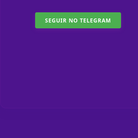
SEGUIR NO TELEGRAM