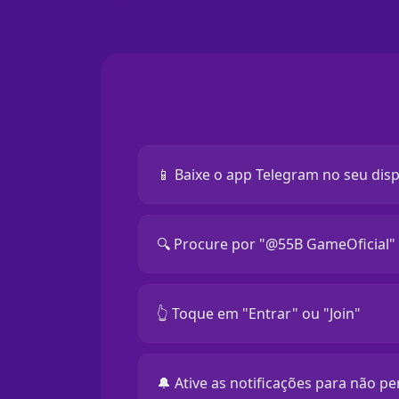
📱 Baixe o app Telegram no seu disp
🔍 Procure por "@55B GameOficial"
👆 Toque em "Entrar" ou "Join"
🔔 Ative as notificações para não p