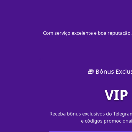
Com serviço excelente e boa reputação,
🎁 Bônus Exclu
VIP
Receba bônus exclusivos do Telegra
e códigos promocionai