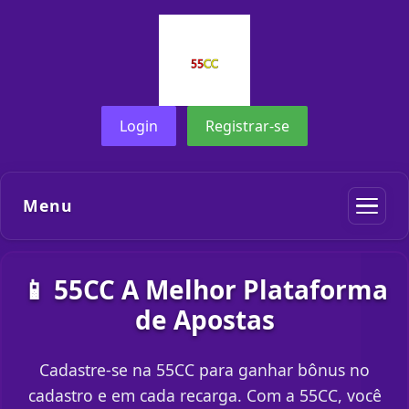
Login
Registrar-se
Menu
📱 55CC A Melhor Plataforma
de Apostas
Cadastre-se na 55CC para ganhar bônus no
cadastro e em cada recarga. Com a 55CC, você