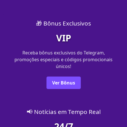
🎁 Bônus Exclusivos
VIP
Receba bônus exclusivos do Telegram,
promoções especiais e códigos promocionais
únicos!
Ver Bônus
📢 Notícias em Tempo Real
24/7