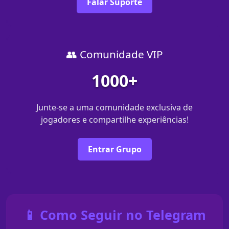
Falar Suporte
👥 Comunidade VIP
1000+
Junte-se a uma comunidade exclusiva de
jogadores e compartilhe experiências!
Entrar Grupo
📱 Como Seguir no Telegram