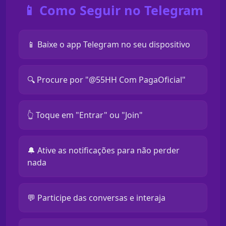
📱 Como Seguir no Telegram
📱 Baixe o app Telegram no seu dispositivo
🔍 Procure por "@55HH Com PagaOficial"
👆 Toque em "Entrar" ou "Join"
🔔 Ative as notificações para não perder
nada
💬 Participe das conversas e interaja