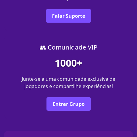
Falar Suporte
👥 Comunidade VIP
1000+
Junte-se a uma comunidade exclusiva de
jogadores e compartilhe experiências!
Entrar Grupo