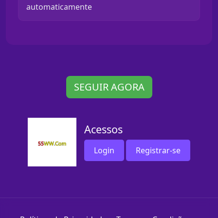
automaticamente
SEGUIR AGORA
Acessos
Login
Registrar-se