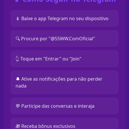
📱 Baixe o app Telegram no seu dispositivo
🔍 Procure por "@55WW.ComOficial"
👆 Toque em "Entrar" ou "Join"
🔔 Ative as notificações para não perder
nada
💬 Participe das conversas e interaja
🎁 Receba bônus exclusivos