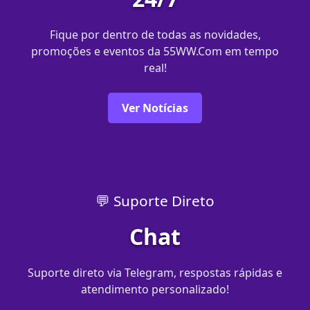
Fique por dentro de todas as novidades,
promoções e eventos da 55WW.Com em tempo
real!
Ver Notícias
💬 Suporte Direto
Chat
Suporte direto via Telegram, respostas rápidas e
atendimento personalizado!