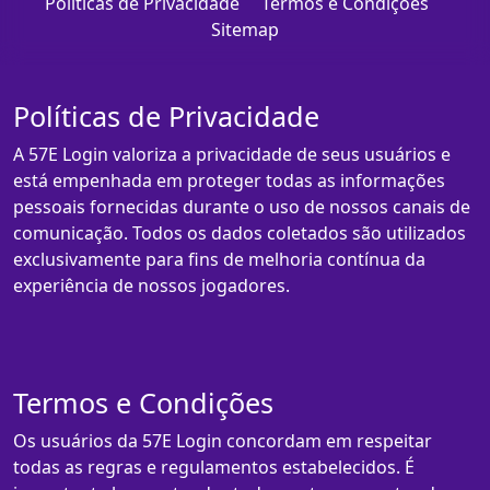
Políticas de Privacidade
Termos e Condições
Sitemap
Políticas de Privacidade
A 57E Login valoriza a privacidade de seus usuários e
está empenhada em proteger todas as informações
pessoais fornecidas durante o uso de nossos canais de
comunicação. Todos os dados coletados são utilizados
exclusivamente para fins de melhoria contínua da
experiência de nossos jogadores.
Termos e Condições
Os usuários da 57E Login concordam em respeitar
todas as regras e regulamentos estabelecidos. É