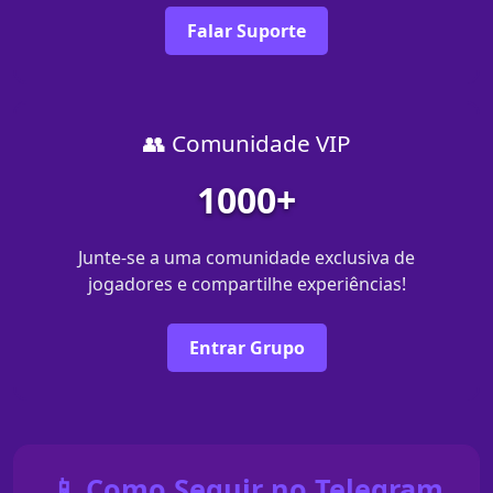
Falar Suporte
👥 Comunidade VIP
1000+
Junte-se a uma comunidade exclusiva de
jogadores e compartilhe experiências!
Entrar Grupo
📱 Como Seguir no Telegram