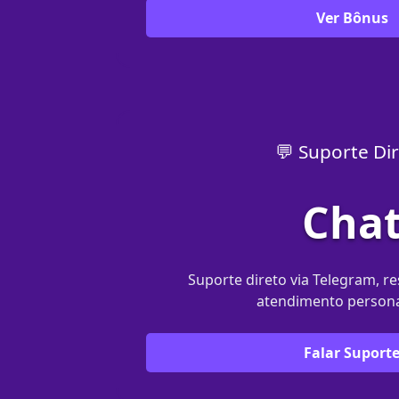
Ver Bônus
💬 Suporte Di
Cha
Suporte direto via Telegram, r
atendimento persona
Falar Suport