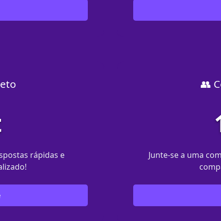
reto
👥 
t
espostas rápidas e
Junte-se a uma com
lizado!
compa
e