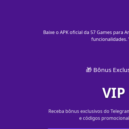
Baixe o APK oficial da 57 Games para 
funcionalidades.
🎁 Bônus Exclu
VIP
Receba bônus exclusivos do Telegra
e códigos promocionai