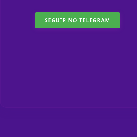
SEGUIR NO TELEGRAM