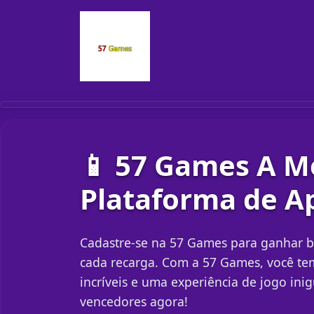
📱 57 Games A M
Plataforma de A
Cadastre-se na 57 Games para ganhar 
cada recarga. Com a 57 Games, você t
incríveis e uma experiência de jogo inig
vencedores agora!