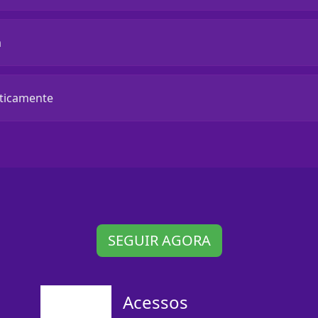
a
aticamente
SEGUIR AGORA
Acessos