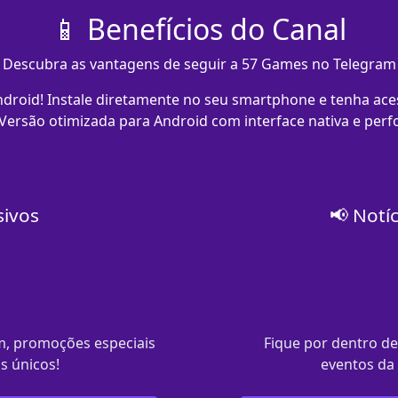
📱 Benefícios do Canal
Descubra as vantagens de seguir a 57 Games no Telegram
Android! Instale diretamente no seu smartphone e tenha ace
 Versão otimizada para Android com interface nativa e perf
sivos
📢 Notí
m, promoções especiais
Fique por dentro d
s únicos!
eventos da