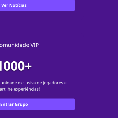
Ver Notícias
Comunidade VIP
1000+
unidade exclusiva de jogadores e
rtilhe experiências!
Entrar Grupo