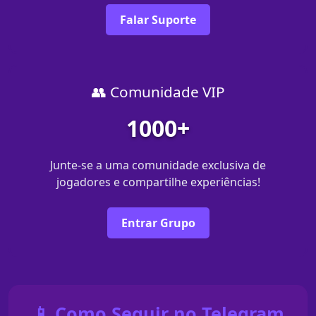
Falar Suporte
👥 Comunidade VIP
1000+
Junte-se a uma comunidade exclusiva de
jogadores e compartilhe experiências!
Entrar Grupo
📱 Como Seguir no Telegram