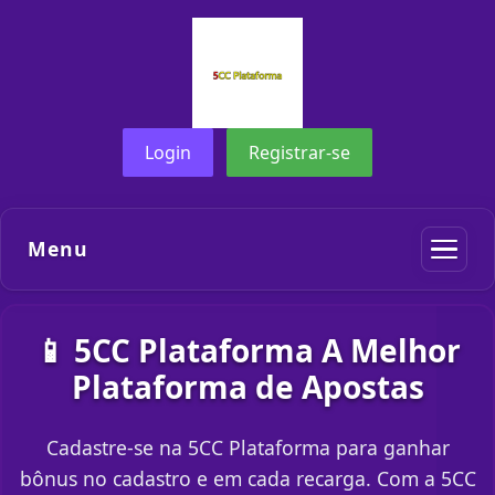
Login
Registrar-se
Menu
📱 5CC Plataforma A Melhor
Plataforma de Apostas
Cadastre-se na 5CC Plataforma para ganhar
bônus no cadastro e em cada recarga. Com a 5CC