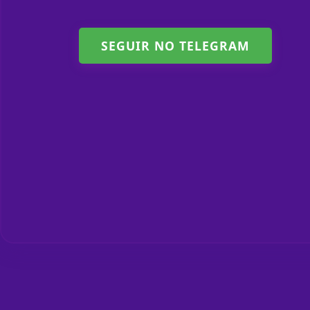
SEGUIR NO TELEGRAM