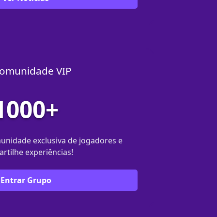
Comunidade VIP
1000+
unidade exclusiva de jogadores e
rtilhe experiências!
Entrar Grupo