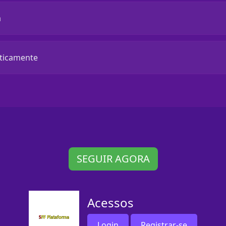
a
aticamente
SEGUIR AGORA
Acessos
Login
Registrar-se