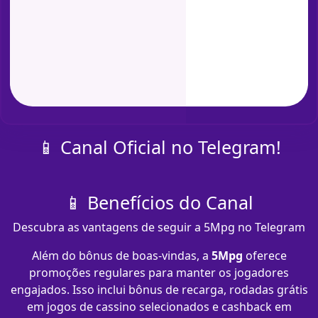
📱 Canal Oficial no Telegram!
📱 Benefícios do Canal
Descubra as vantagens de seguir a 5Mpg no Telegram
Além do bônus de boas-vindas, a
5Mpg
oferece
promoções regulares para manter os jogadores
engajados. Isso inclui bônus de recarga, rodadas grátis
em jogos de cassino selecionados e cashback em