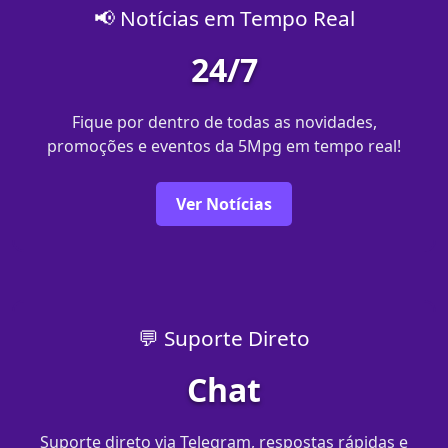
📢 Notícias em Tempo Real
24/7
Fique por dentro de todas as novidades,
promoções e eventos da 5Mpg em tempo real!
Ver Notícias
💬 Suporte Direto
Chat
Suporte direto via Telegram, respostas rápidas e