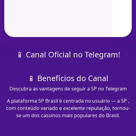
📱 Canal Oficial no Telegram!
📱 Benefícios do Canal
Descubra as vantagens de seguir a 5P no Telegram
A plataforma 5P Brasil é centrada no usuário — a 5P ,
com conteúdo variado e excelente reputação, tornou-
se um dos cassinos mais populares do Brasil.