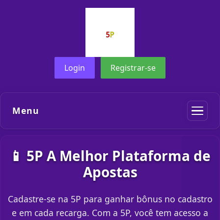
Login
Registrar-se
Menu
📱 5P A Melhor Plataforma de
Apostas
Cadastre-se na 5P para ganhar bônus no cadastro
e em cada recarga. Com a 5P, você tem acesso a