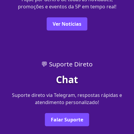
promoções e eventos da 5P em tempo real!
Ver Notícias
💬 Suporte Direto
Chat
Suporte direto via Telegram, respostas rápidas e
atendimento personalizado!
Falar Suporte