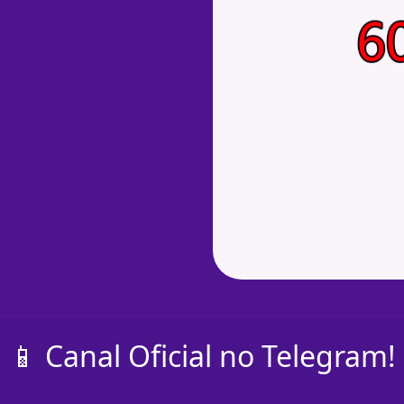
📱 Canal Oficial no Telegram!