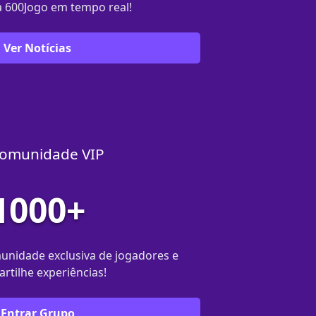
a 600Jogo em tempo real!
Ver Notícias
Comunidade VIP
1000+
unidade exclusiva de jogadores e
rtilhe experiências!
Entrar Grupo