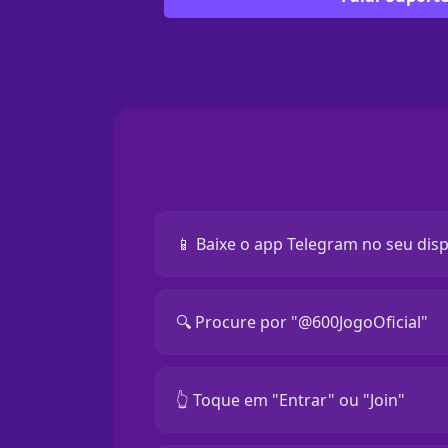
📱 Baixe o app Telegram no seu disp
🔍 Procure por "@600JogoOficial"
👆 Toque em "Entrar" ou "Join"