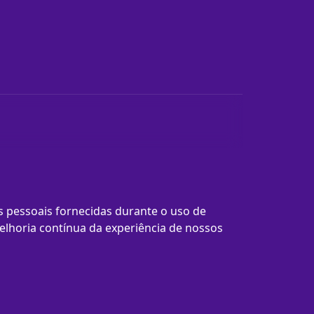
s pessoais fornecidas durante o uso de
elhoria contínua da experiência de nossos