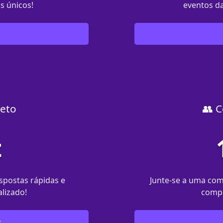
s únicos!
eventos d
reto
👥 
t
espostas rápidas e
Junte-se a uma com
lizado!
compa
e