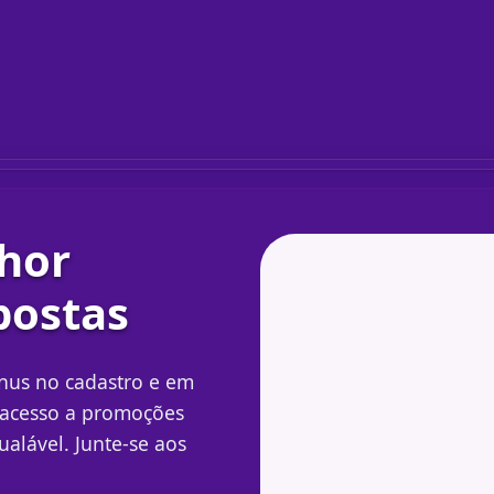
lhor
postas
nus no cadastro e em
 acesso a promoções
ualável. Junte-se aos