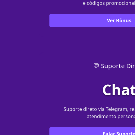
e códigos promocionai
Ver Bônus
💬 Suporte Di
Cha
Suporte direto via Telegram, r
atendimento persona
Falar Suport