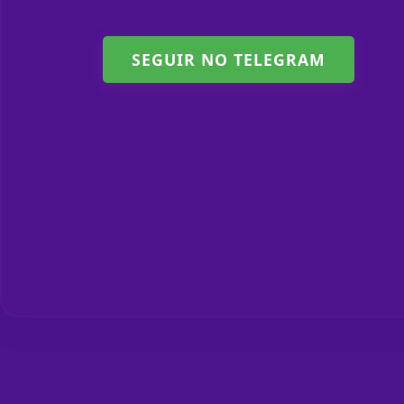
SEGUIR NO TELEGRAM