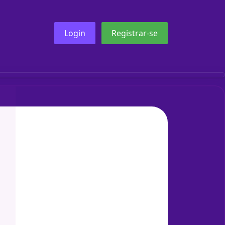
Login
Registrar-se