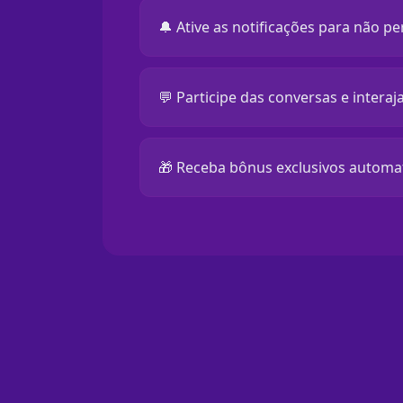
🔔 Ative as notificações para não p
💬 Participe das conversas e interaj
🎁 Receba bônus exclusivos autom