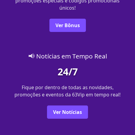
promoções especiais e códigos promocionais
únicos!
Ver Bônus
📢 Notícias em Tempo Real
24/7
Fique por dentro de todas as novidades,
promoções e eventos da 63Vip em tempo real!
Ver Notícias