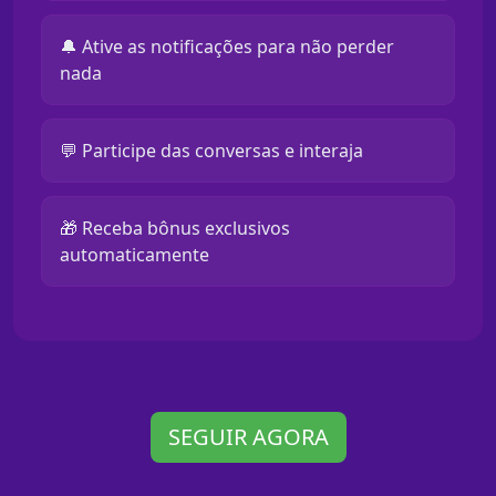
🔔 Ative as notificações para não perder
nada
💬 Participe das conversas e interaja
🎁 Receba bônus exclusivos
automaticamente
SEGUIR AGORA