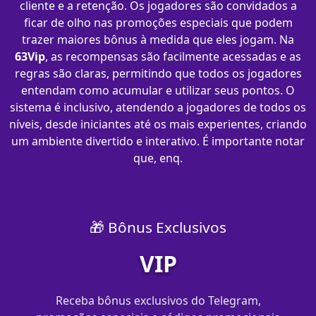
cliente e a retenção. Os jogadores são convidados a
ficar de olho nas promoções especiais que podem
trazer maiores bônus à medida que eles jogam. Na
63Vip
, as recompensas são facilmente acessadas e as
regras são claras, permitindo que todos os jogadores
entendam como acumular e utilizar seus pontos. O
sistema é inclusivo, atendendo a jogadores de todos os
níveis, desde iniciantes até os mais experientes, criando
um ambiente divertido e interativo. É importante notar
que, enq.
🎁 Bônus Exclusivos
VIP
Receba bônus exclusivos do Telegram,