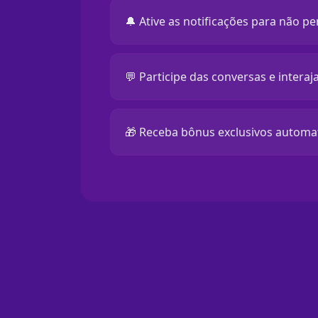
🔔 Ative as notificações para não p
💬 Participe das conversas e interaj
🎁 Receba bônus exclusivos autom