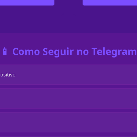
📱 Como Seguir no Telegram
ositivo