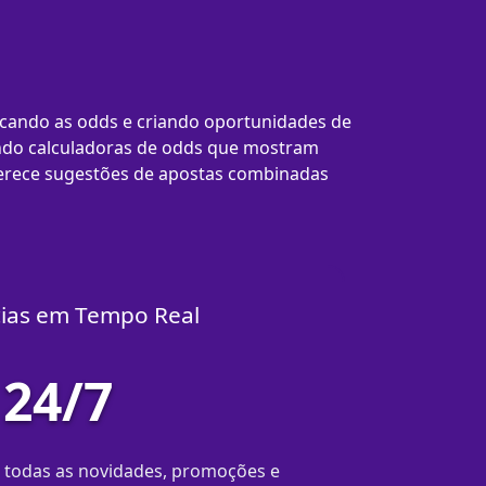
cando as odds e criando oportunidades de
uindo calculadoras de odds que mostram
erece sugestões de apostas combinadas
cias em Tempo Real
24/7
e todas as novidades, promoções e