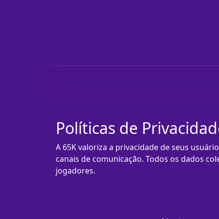
Políticas de Privacida
A 65K valoriza a privacidade de seus usuár
canais de comunicação. Todos os dados cole
jogadores.