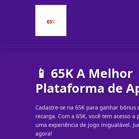
📱 65K A Melhor
Plataforma de A
Cadastre-se na 65K para ganhar bônus 
recarga. Com a 65K, você tem acesso a 
uma experiência de jogo inigualável. J
agora!