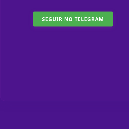
SEGUIR NO TELEGRAM