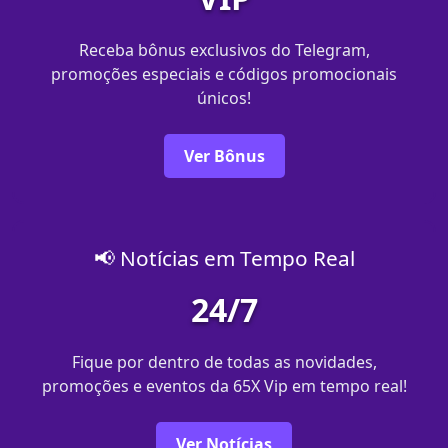
Receba bônus exclusivos do Telegram,
promoções especiais e códigos promocionais
únicos!
Ver Bônus
📢 Notícias em Tempo Real
24/7
Fique por dentro de todas as novidades,
promoções e eventos da 65X Vip em tempo real!
Ver Notícias