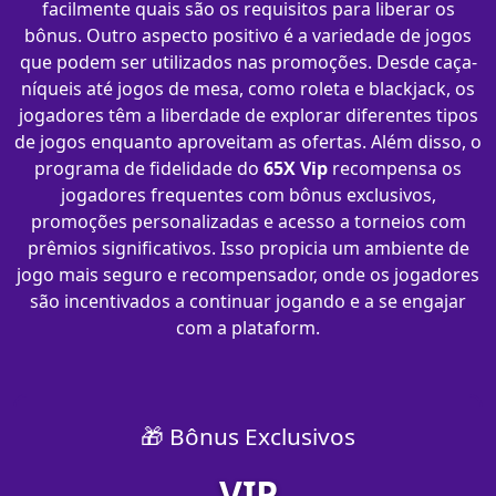
facilmente quais são os requisitos para liberar os
bônus. Outro aspecto positivo é a variedade de jogos
que podem ser utilizados nas promoções. Desde caça-
níqueis até jogos de mesa, como roleta e blackjack, os
jogadores têm a liberdade de explorar diferentes tipos
de jogos enquanto aproveitam as ofertas. Além disso, o
programa de fidelidade do
65X Vip
recompensa os
jogadores frequentes com bônus exclusivos,
promoções personalizadas e acesso a torneios com
prêmios significativos. Isso propicia um ambiente de
jogo mais seguro e recompensador, onde os jogadores
são incentivados a continuar jogando e a se engajar
com a plataform.
🎁 Bônus Exclusivos
VIP