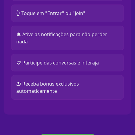
👆 Toque em "Entrar" ou "Join"
🔔 Ative as notificações para não perder
nada
💬 Participe das conversas e interaja
🎁 Receba bônus exclusivos
automaticamente