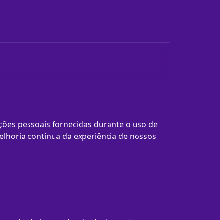
ções pessoais fornecidas durante o uso de
elhoria contínua da experiência de nossos