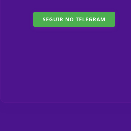
SEGUIR NO TELEGRAM