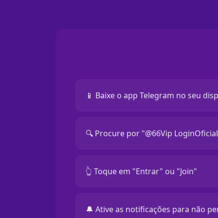
📱 Baixe o app Telegram no seu disp
🔍 Procure por "@66Vip LoginOficial
👆 Toque em "Entrar" ou "Join"
🔔 Ative as notificações para não p