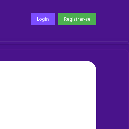
Login
Registrar-se