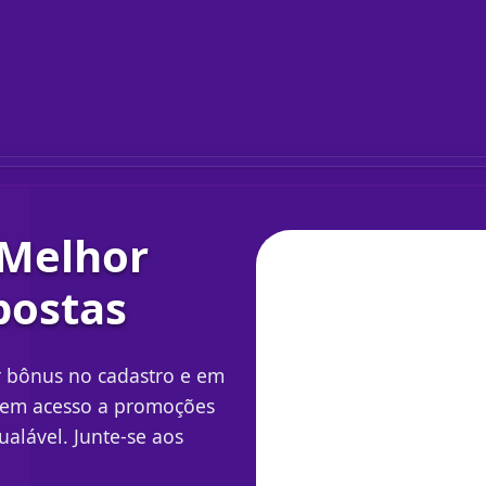
 Melhor
postas
r bônus no cadastro e em
 tem acesso a promoções
ualável. Junte-se aos