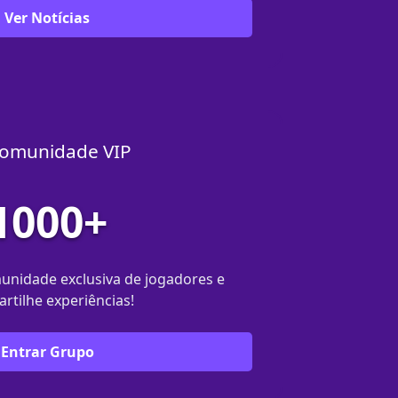
Ver Notícias
Comunidade VIP
1000+
unidade exclusiva de jogadores e
rtilhe experiências!
Entrar Grupo