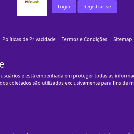
Login
Registrar-se
Políticas de Privacidade
Termos e Condições
Sitemap
de
us usuários e está empenhada em proteger todas as informa
os coletados são utilizados exclusivamente para fins de m