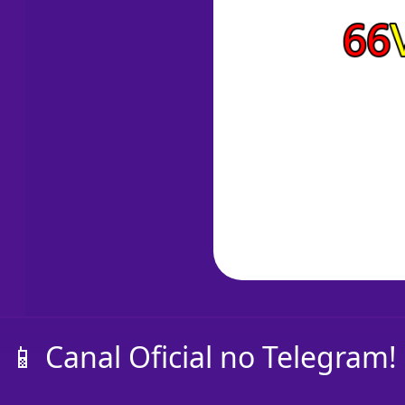
📱 Canal Oficial no Telegram!