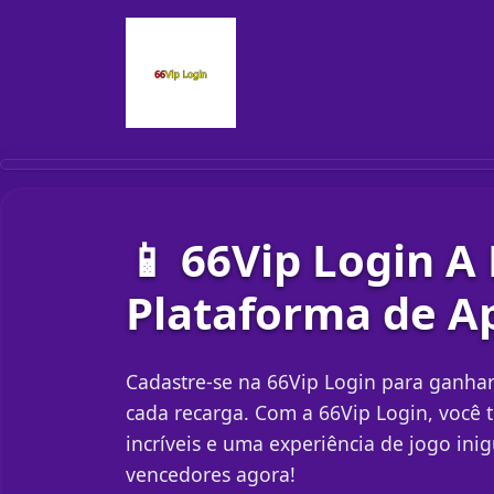
📱 66Vip Login A
Plataforma de A
Cadastre-se na 66Vip Login para ganha
cada recarga. Com a 66Vip Login, você
incríveis e uma experiência de jogo inig
vencedores agora!