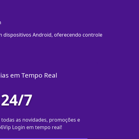
m
m dispositivos Android, oferecendo controle
cias em Tempo Real
24/7
e todas as novidades, promoções e
66Vip Login em tempo real!