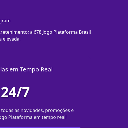
egram
retenimento; a 678 Jogo Plataforma Brasil
a elevada.
cias em Tempo Real
24/7
e todas as novidades, promoções e
Jogo Plataforma em tempo real!