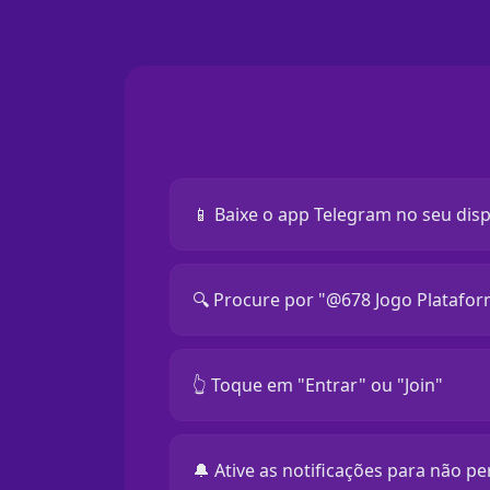
📱 Baixe o app Telegram no seu disp
🔍 Procure por "@678 Jogo Platafor
👆 Toque em "Entrar" ou "Join"
🔔 Ative as notificações para não p