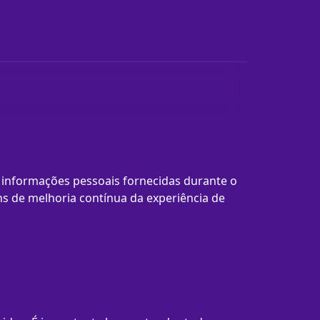
s informações pessoais fornecidas durante o
ns de melhoria contínua da experiência de