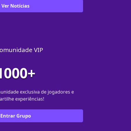
Ver Notícias
Comunidade VIP
1000+
unidade exclusiva de jogadores e
rtilhe experiências!
Entrar Grupo