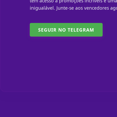
tem acesso a promoções incríveis e uma
inigualável. Junte-se aos vencedores ag
SEGUIR NO TELEGRAM