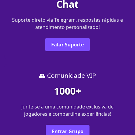
Chat
Suporte direto via Telegram, respostas rápidas e
atendimento personalizado!
Falar Suporte
👥 Comunidade VIP
1000+
Junte-se a uma comunidade exclusiva de
jogadores e compartilhe experiências!
Entrar Grupo