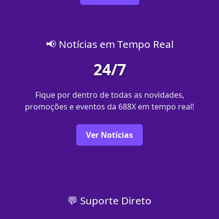
📢 Notícias em Tempo Real
24/7
Fique por dentro de todas as novidades,
promoções e eventos da 688X em tempo real!
Ver Notícias
💬 Suporte Direto