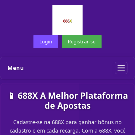
Login
Registrar-se
Menu
📱 688X A Melhor Plataforma
de Apostas
Cadastre-se na 688X para ganhar bônus no
cadastro e em cada recarga. Com a 688X, você