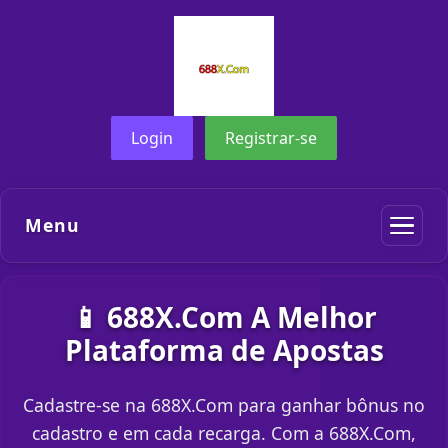
Login
Registrar-se
Menu
📱 688X.Com A Melhor
Plataforma de Apostas
Cadastre-se na 688X.Com para ganhar bônus no
cadastro e em cada recarga. Com a 688X.Com,