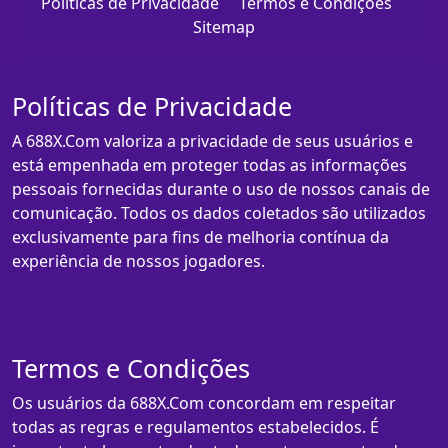
Políticas de Privacidade
Termos e Condições
Sitemap
Políticas de Privacidade
A 688X.Com valoriza a privacidade de seus usuários e
está empenhada em proteger todas as informações
pessoais fornecidas durante o uso de nossos canais de
comunicação. Todos os dados coletados são utilizados
exclusivamente para fins de melhoria contínua da
experiência de nossos jogadores.
Termos e Condições
Os usuários da 688X.Com concordam em respeitar
todas as regras e regulamentos estabelecidos. É