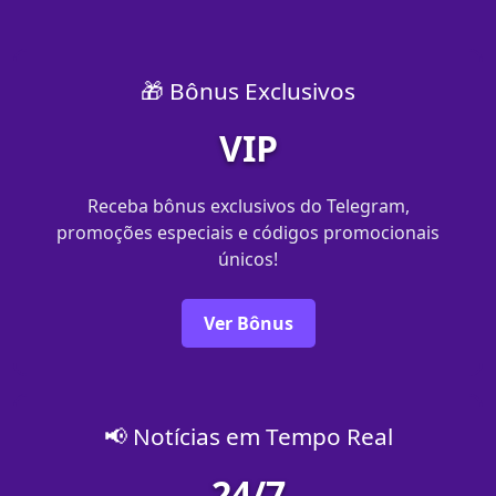
🎁 Bônus Exclusivos
VIP
Receba bônus exclusivos do Telegram,
promoções especiais e códigos promocionais
únicos!
Ver Bônus
📢 Notícias em Tempo Real
24/7