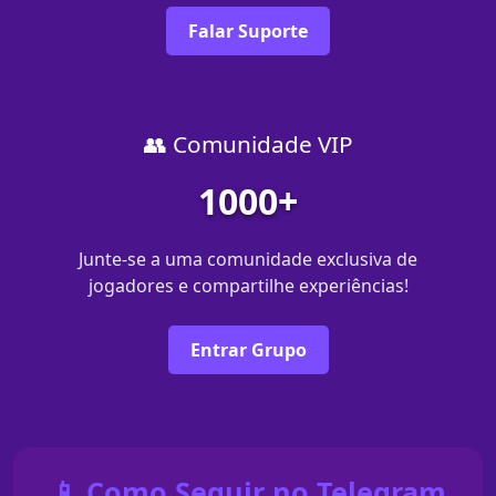
Falar Suporte
👥 Comunidade VIP
1000+
Junte-se a uma comunidade exclusiva de
jogadores e compartilhe experiências!
Entrar Grupo
📱 Como Seguir no Telegram