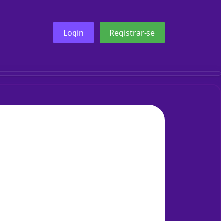
Login
Registrar-se