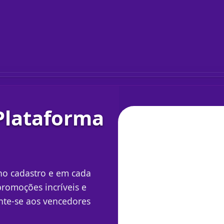
Plataforma
no cadastro e em cada
promoções incríveis e
unte-se aos vencedores