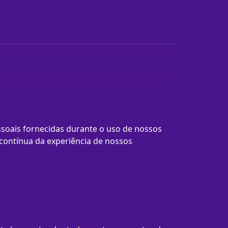
ssoais fornecidas durante o uso de nossos
 contínua da experiência de nossos