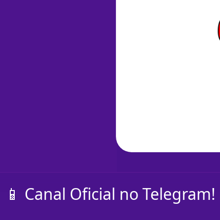
📱 Canal Oficial no Telegram!