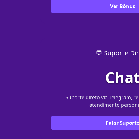
Ver Bônus
💬 Suporte Di
Cha
Suporte direto via Telegram, r
atendimento persona
Falar Suport