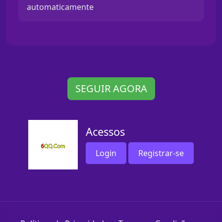
automaticamente
SEGUIR AGORA
Acessos
Login
Registrar-se