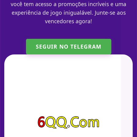
você tem acesso a promoções incríveis e uma
experiência de jogo inigualável. Junte-se aos
vencedores agora!
SEGUIR NO TELEGRAM