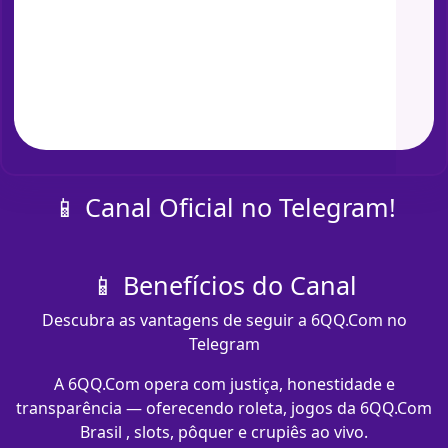
📱 Canal Oficial no Telegram!
📱 Benefícios do Canal
Descubra as vantagens de seguir a 6QQ.Com no
Telegram
A 6QQ.Com opera com justiça, honestidade e
transparência — oferecendo roleta, jogos da 6QQ.Com
Brasil , slots, pôquer e crupiês ao vivo.