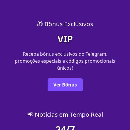
🎁 Bônus Exclusivos
VIP
Receba bônus exclusivos do Telegram,
promoções especiais e códigos promocionais
únicos!
Ver Bônus
📢 Notícias em Tempo Real
24/7