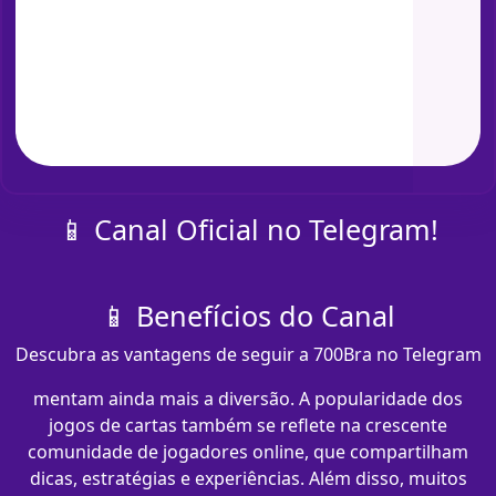
📱 Canal Oficial no Telegram!
📱 Benefícios do Canal
Descubra as vantagens de seguir a 700Bra no Telegram
mentam ainda mais a diversão. A popularidade dos
jogos de cartas também se reflete na crescente
comunidade de jogadores online, que compartilham
dicas, estratégias e experiências. Além disso, muitos