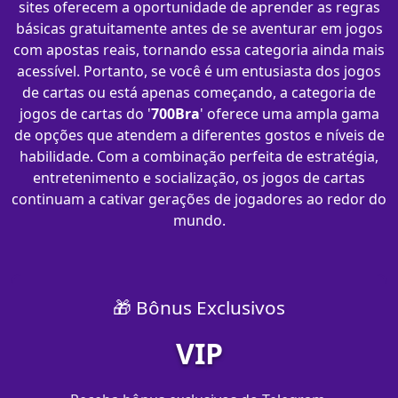
sites oferecem a oportunidade de aprender as regras
básicas gratuitamente antes de se aventurar em jogos
com apostas reais, tornando essa categoria ainda mais
acessível. Portanto, se você é um entusiasta dos jogos
de cartas ou está apenas começando, a categoria de
jogos de cartas do '
700Bra
' oferece uma ampla gama
de opções que atendem a diferentes gostos e níveis de
habilidade. Com a combinação perfeita de estratégia,
entretenimento e socialização, os jogos de cartas
continuam a cativar gerações de jogadores ao redor do
mundo.
🎁 Bônus Exclusivos
VIP