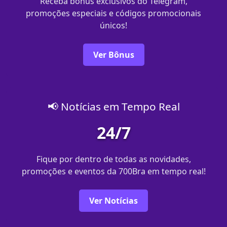
Receba bônus exclusivos do Telegram,
promoções especiais e códigos promocionais
únicos!
Ver Bônus
📢 Notícias em Tempo Real
24/7
Fique por dentro de todas as novidades,
promoções e eventos da 700Bra em tempo real!
Ver Notícias