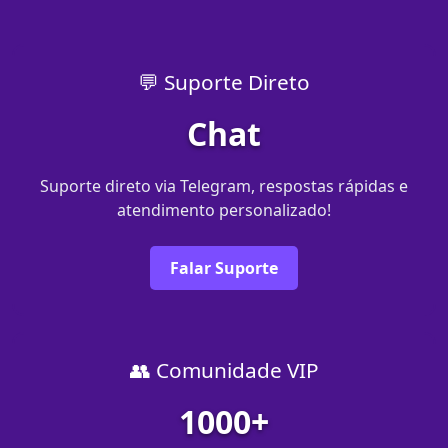
💬 Suporte Direto
Chat
Suporte direto via Telegram, respostas rápidas e
atendimento personalizado!
Falar Suporte
👥 Comunidade VIP
1000+