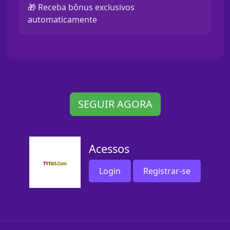
🎁 Receba bônus exclusivos
automaticamente
SEGUIR AGORA
Acessos
Login
Registrar-se