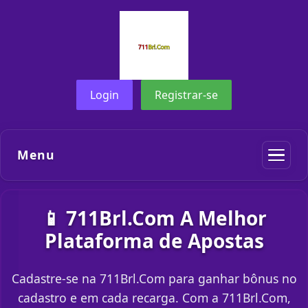
Login
Registrar-se
Menu
📱 711Brl.Com A Melhor
Plataforma de Apostas
Cadastre-se na 711Brl.Com para ganhar bônus no
cadastro e em cada recarga. Com a 711Brl.Com,