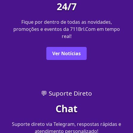
24/7
Fique por dentro de todas as novidades,
promoções e eventos da 711Brl.Com em tempo
real!
Ver Notícias
💬 Suporte Direto
Chat
Suporte direto via Telegram, respostas rápidas e
atendimento personalizado!