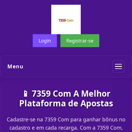
Login
Registrar-se
Menu
📱 7359 Com A Melhor
Plataforma de Apostas
Cadastre-se na 7359 Com para ganhar bônus no
cadastro e em cada recarga. Com a 7359 Com,