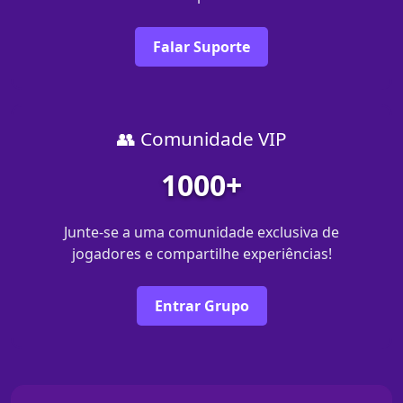
Falar Suporte
👥 Comunidade VIP
1000+
Junte-se a uma comunidade exclusiva de
jogadores e compartilhe experiências!
Entrar Grupo