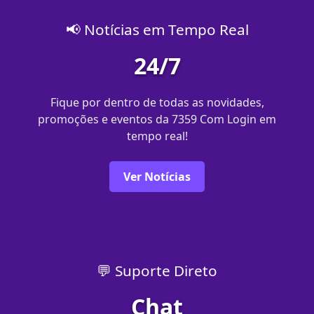
📢 Notícias em Tempo Real
24/7
Fique por dentro de todas as novidades,
promoções e eventos da 7359 Com Login em
tempo real!
Ver Notícias
💬 Suporte Direto
Chat