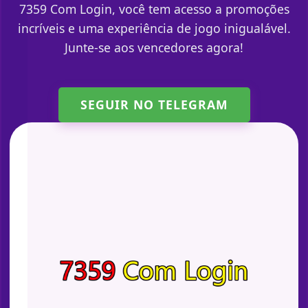
7359 Com Login, você tem acesso a promoções
incríveis e uma experiência de jogo inigualável.
Junte-se aos vencedores agora!
SEGUIR NO TELEGRAM