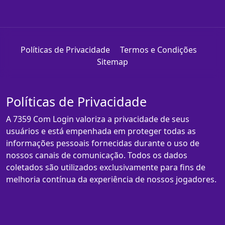
Políticas de Privacidade
Termos e Condições
Sitemap
Políticas de Privacidade
A 7359 Com Login valoriza a privacidade de seus
usuários e está empenhada em proteger todas as
informações pessoais fornecidas durante o uso de
nossos canais de comunicação. Todos os dados
coletados são utilizados exclusivamente para fins de
melhoria contínua da experiência de nossos jogadores.