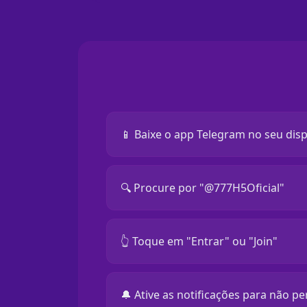
📱 Baixe o app Telegram no seu disp
🔍 Procure por "@777H5Oficial"
👆 Toque em "Entrar" ou "Join"
🔔 Ative as notificações para não p