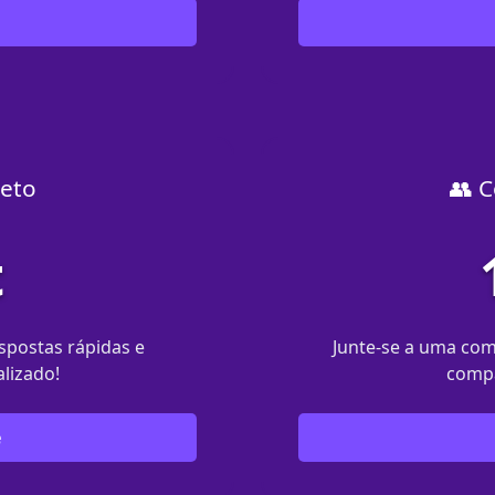
reto
👥 
t
espostas rápidas e
Junte-se a uma com
lizado!
compa
e