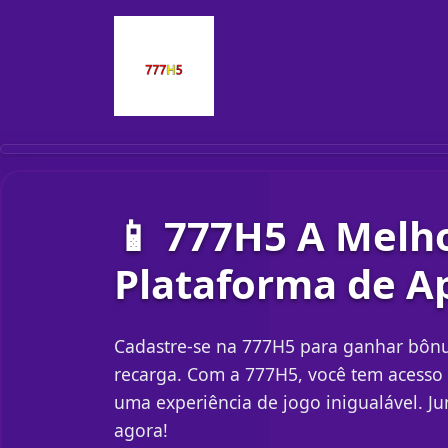
📱 777H5 A Melh
Plataforma de A
Cadastre-se na 777H5 para ganhar bônu
recarga. Com a 777H5, você tem acesso 
uma experiência de jogo inigualável. J
agora!