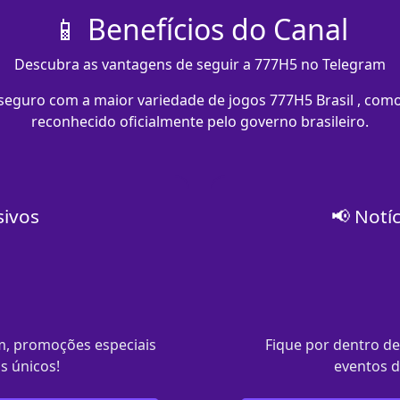
📱 Benefícios do Canal
Descubra as vantagens de seguir a 777H5 no Telegram
 seguro com a maior variedade de jogos 777H5 Brasil , como
reconhecido oficialmente pelo governo brasileiro.
sivos
📢 Notí
m, promoções especiais
Fique por dentro d
s únicos!
eventos d