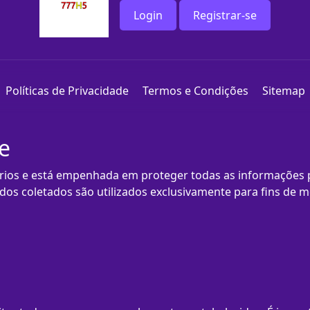
Login
Registrar-se
Políticas de Privacidade
Termos e Condições
Sitemap
de
ários e está empenhada em proteger todas as informações 
os coletados são utilizados exclusivamente para fins de m