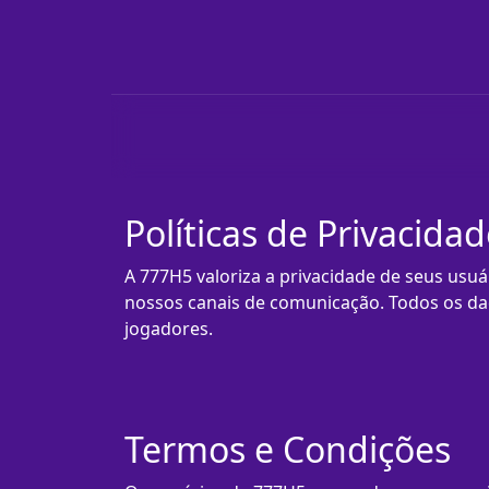
Políticas de Privacida
A 777H5 valoriza a privacidade de seus usu
nossos canais de comunicação. Todos os dad
jogadores.
Termos e Condições