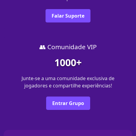
Falar Suporte
👥 Comunidade VIP
1000+
Junte-se a uma comunidade exclusiva de
jogadores e compartilhe experiências!
Entrar Grupo