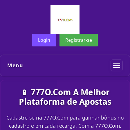
Login
Registrar-se
Menu
📱 777O.Com A Melhor
Plataforma de Apostas
Cadastre-se na 777O.Com para ganhar bônus no
cadastro e em cada recarga. Com a 777O.Com,