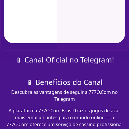
📱 Canal Oficial no Telegram!
📱 Benefícios do Canal
Descubra as vantagens de seguir a 777O.Com no
Telegram
A plataforma 777O.Com Brasil traz os jogos de azar
mais emocionantes para o mundo online — a
777O.Com oferece um serviço de cassino profissional