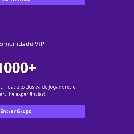
Comunidade VIP
1000+
unidade exclusiva de jogadores e
rtilhe experiências!
Entrar Grupo