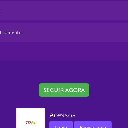
a
aticamente
SEGUIR AGORA
Acessos
Login
Registrar-se