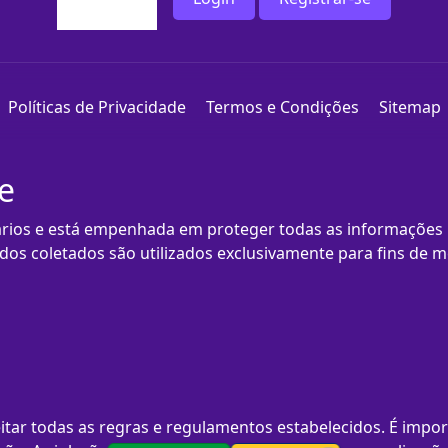
Políticas de Privacidade
Termos e Condições
Sitemap
de
uários e está empenhada em proteger todas as informações 
os coletados são utilizados exclusivamente para fins de m
ar todas as regras e regulamentos estabelecidos. É impor