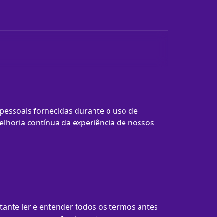
pessoais fornecidas durante o uso de
elhoria contínua da experiência de nossos
tante ler e entender todos os termos antes