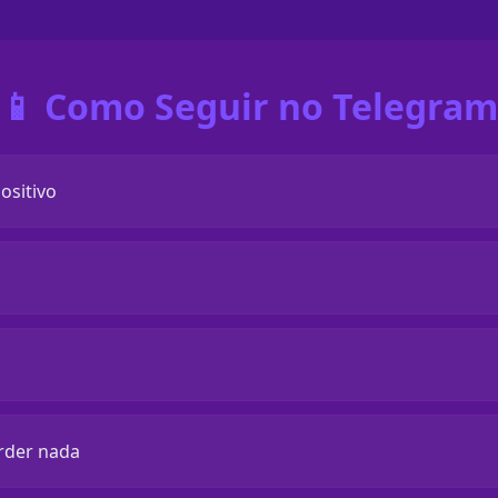
📱 Como Seguir no Telegram
ositivo
erder nada