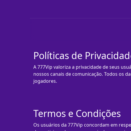
Políticas de Privacida
A 777Vip valoriza a privacidade de seus us
nossos canais de comunicação. Todos os dad
jogadores.
Termos e Condições
Os usuários da 777Vip concordam em respeit