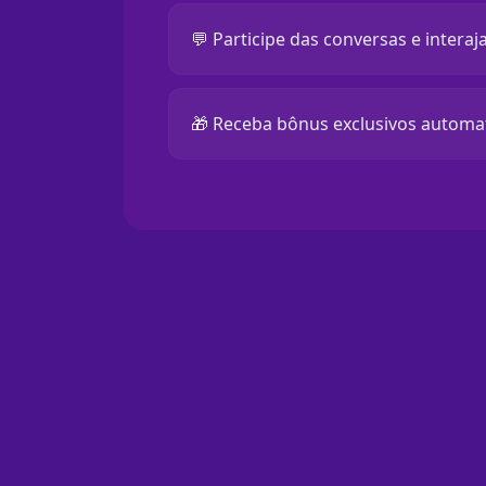
💬 Participe das conversas e interaj
🎁 Receba bônus exclusivos autom