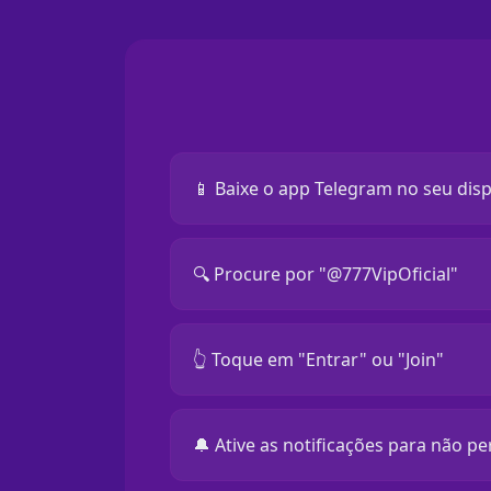
📱 Baixe o app Telegram no seu disp
🔍 Procure por "@777VipOficial"
👆 Toque em "Entrar" ou "Join"
🔔 Ative as notificações para não p