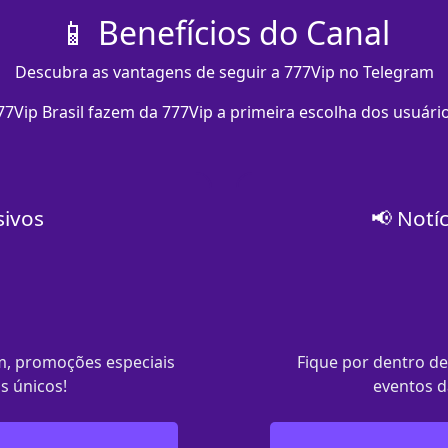
📱 Benefícios do Canal
Descubra as vantagens de seguir a 777Vip no Telegram
777Vip Brasil fazem da 777Vip a primeira escolha dos usuár
sivos
📢 Notí
m, promoções especiais
Fique por dentro d
s únicos!
eventos d