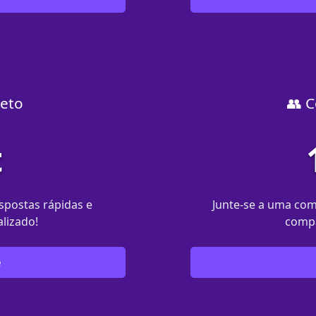
reto
👥 
t
espostas rápidas e
Junte-se a uma com
lizado!
compa
e