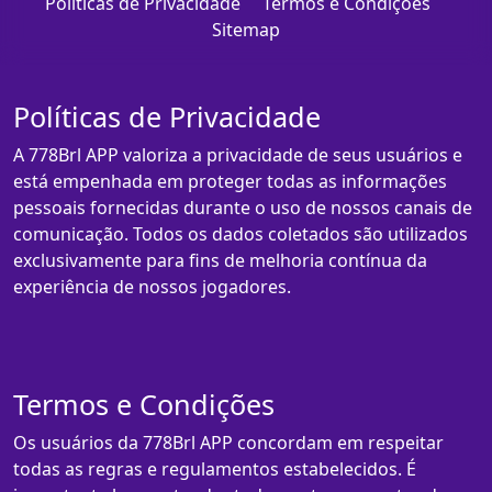
Políticas de Privacidade
Termos e Condições
Sitemap
Políticas de Privacidade
A 778Brl APP valoriza a privacidade de seus usuários e
está empenhada em proteger todas as informações
pessoais fornecidas durante o uso de nossos canais de
comunicação. Todos os dados coletados são utilizados
exclusivamente para fins de melhoria contínua da
experiência de nossos jogadores.
Termos e Condições
Os usuários da 778Brl APP concordam em respeitar
todas as regras e regulamentos estabelecidos. É