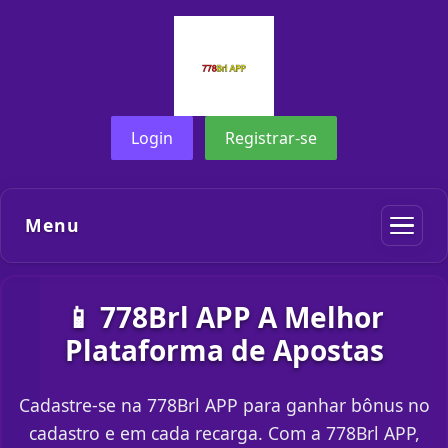
Login
Registrar-se
Menu
📱 778Brl APP A Melhor
Plataforma de Apostas
Cadastre-se na 778Brl APP para ganhar bônus no
cadastro e em cada recarga. Com a 778Brl APP,