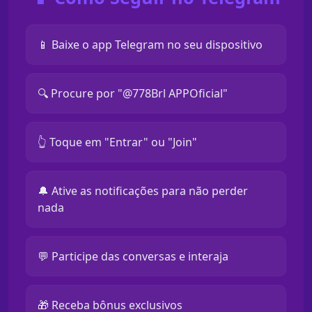
📱 Baixe o app Telegram no seu dispositivo
🔍 Procure por "@778Brl APPOficial"
👆 Toque em "Entrar" ou "Join"
🔔 Ative as notificações para não perder
nada
💬 Participe das conversas e interaja
🎁 Receba bônus exclusivos