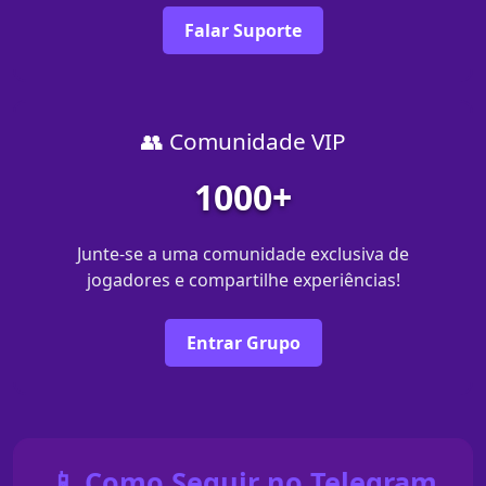
Falar Suporte
👥 Comunidade VIP
1000+
Junte-se a uma comunidade exclusiva de
jogadores e compartilhe experiências!
Entrar Grupo
📱 Como Seguir no Telegram