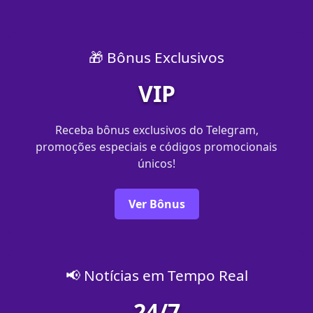
🎁 Bônus Exclusivos
VIP
Receba bônus exclusivos do Telegram,
promoções especiais e códigos promocionais
únicos!
Ver Bônus
📢 Notícias em Tempo Real
24/7