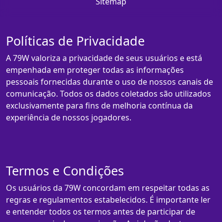
Sitemap
Políticas de Privacidade
A 79W valoriza a privacidade de seus usuários e está
empenhada em proteger todas as informações
pessoais fornecidas durante o uso de nossos canais de
comunicação. Todos os dados coletados são utilizados
exclusivamente para fins de melhoria contínua da
experiência de nossos jogadores.
Termos e Condições
Os usuários da 79W concordam em respeitar todas as
regras e regulamentos estabelecidos. É importante ler
e entender todos os termos antes de participar de