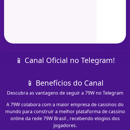
📱 Canal Oficial no Telegram!
📱 Benefícios do Canal
Descubra as vantagens de seguir a 79W no Telegram
A 79W colabora com a maior empresa de cassinos do
mundo para construir a melhor plataforma de cassino
online da rede 79W Brasil , recebendo elogios dos
jogadores.