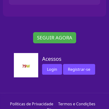
SEGUIR AGORA
Acessos
Login
Registrar-se
Políticas de Privacidade
Termos e Condições