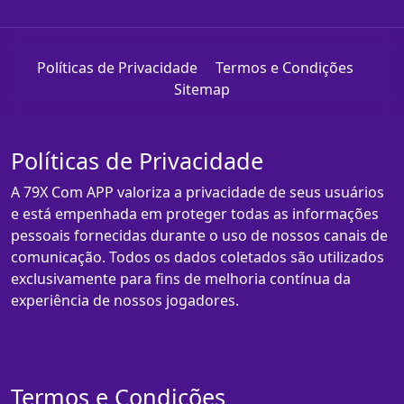
Políticas de Privacidade
Termos e Condições
Sitemap
Políticas de Privacidade
A 79X Com APP valoriza a privacidade de seus usuários
e está empenhada em proteger todas as informações
pessoais fornecidas durante o uso de nossos canais de
comunicação. Todos os dados coletados são utilizados
exclusivamente para fins de melhoria contínua da
experiência de nossos jogadores.
Termos e Condições