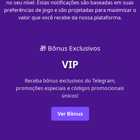
no seu nível. Estas notificações são baseadas em suas
preferências de jogo e são projetadas para maximizar o
valor que você recebe da nossa plataforma.
🎁 Bônus Exclusivos
VIP
Receba bônus exclusivos do Telegram,
promoções especiais e códigos promocionais
únicos!
Ver Bônus