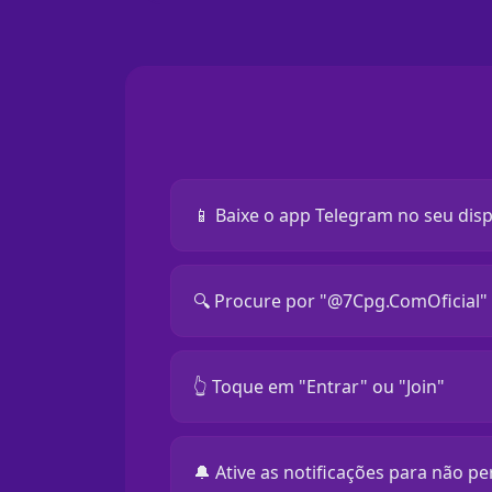
📱 Baixe o app Telegram no seu disp
🔍 Procure por "@7Cpg.ComOficial"
👆 Toque em "Entrar" ou "Join"
🔔 Ative as notificações para não p