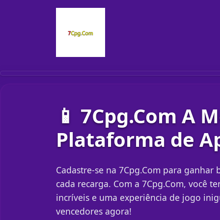
📱 7Cpg.Com A M
Plataforma de A
Cadastre-se na 7Cpg.Com para ganhar 
cada recarga. Com a 7Cpg.Com, você t
incríveis e uma experiência de jogo inig
vencedores agora!