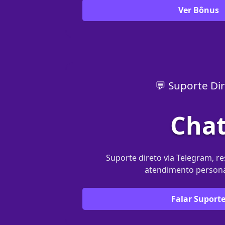
Ver Bônus
💬 Suporte Di
Cha
Suporte direto via Telegram, r
atendimento persona
Falar Suport