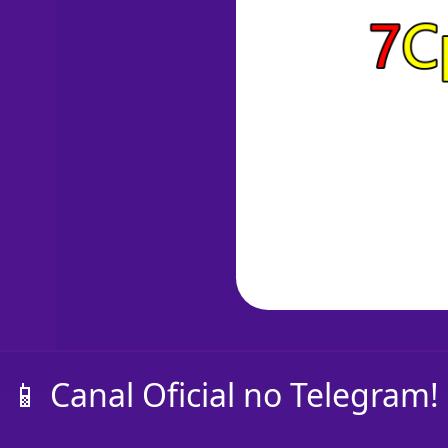
📱 Canal Oficial no Telegram!