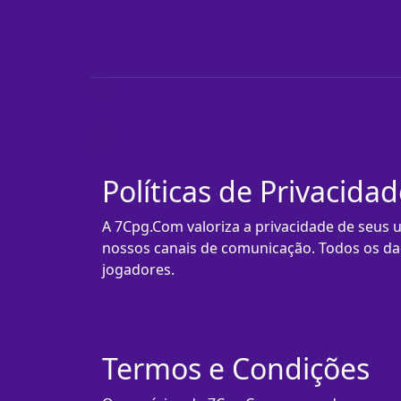
Políticas de Privacida
A 7Cpg.Com valoriza a privacidade de seus
nossos canais de comunicação. Todos os dad
jogadores.
Termos e Condições