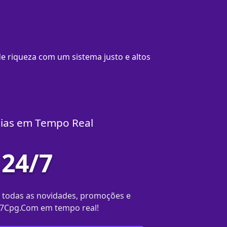
e riqueza com um sistema justo e altos
cias em Tempo Real
24/7
e todas as novidades, promoções e
 7Cpg.Com em tempo real!